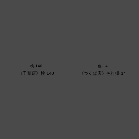
検-140
色-14
《千葉店》検 140
《つくば店》色打掛 14