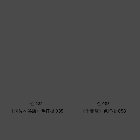
色-035
色-058
《阿佐ヶ谷店》色打掛 035
《千葉店》色打掛 058