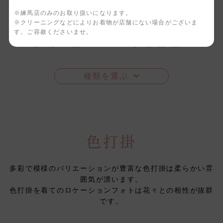
※練馬店のみのお取り扱いになります。
横浜店
つくば店
※クリーニングなどによりお着物が店舗にない場合がございま
す。ご容赦くださいませ。
水戸店
宇都宮店
種類を選ぶ
色打掛
多彩で模様のバリエーションが豊富な色打掛は柔らかい雰
囲気が漂います。
色打掛を着てのロケーションフォトは花々との相性が抜群
です。