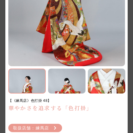
衣裳
和装
洋装
浅草橋店
大阪店
銀座店
阿佐ヶ谷店
【《練馬店》色打掛 48】
立川店
練馬店
華やかさを追求する「色打掛」
千葉店
さいたま店
取扱店舗：練馬店
新越谷店
鎌倉店