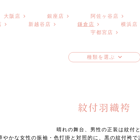
大阪店
銀座店
阿佐ヶ谷店
店
新越谷店
鎌倉店
横浜店
宇都宮店
種類を選ぶ
紋付羽織袴
晴れの舞台、男性の正装は紋付
華やかな女性の振袖・色打掛と対照的に、黒の紋付袴で