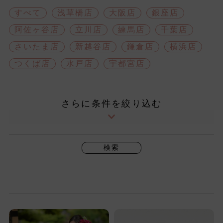
すべて
浅草橋店
大阪店
銀座店
阿佐ヶ谷店
立川店
練馬店
千葉店
さいたま店
新越谷店
鎌倉店
横浜店
つくば店
水戸店
宇都宮店
さらに条件を絞り込む