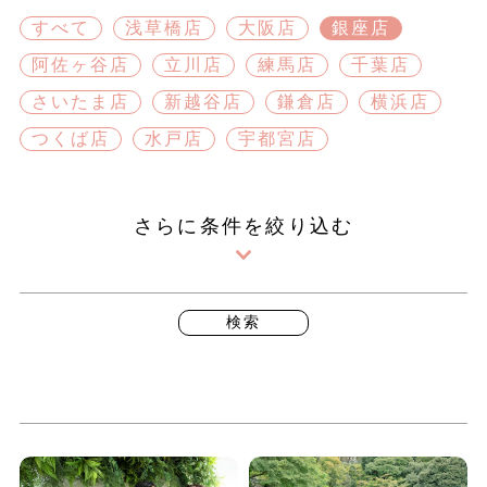
すべて
浅草橋店
大阪店
銀座店
阿佐ヶ谷店
立川店
練馬店
千葉店
さいたま店
新越谷店
鎌倉店
横浜店
つくば店
水戸店
宇都宮店
さらに条件を絞り込む