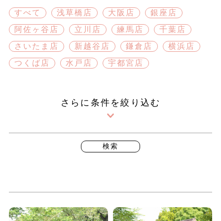
すべて
浅草橋店
大阪店
銀座店
阿佐ヶ谷店
立川店
練馬店
千葉店
さいたま店
新越谷店
鎌倉店
横浜店
つくば店
水戸店
宇都宮店
さらに条件を絞り込む