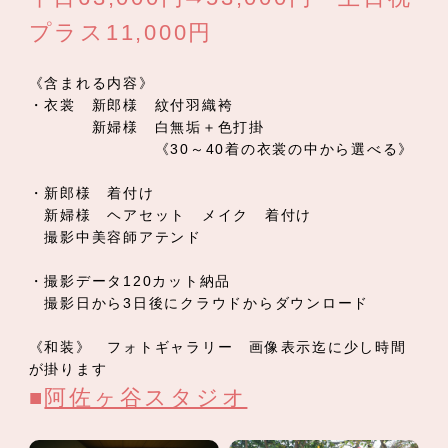
プラス11,000円
《含まれる内容》
・衣裳 新郎様 紋付羽織袴
新婦様 白無垢＋色打掛
《30～40着の衣裳の中から選べる》
・新郎様 着付け
新婦様 ヘアセット メイク 着付け
撮影中美容師アテンド
・撮影データ120カット納品
撮影日から3日後にクラウドからダウンロード
《和装》 フォトギャラリー 画像表示迄に少し時間
が掛ります
■
阿佐ヶ谷スタジオ