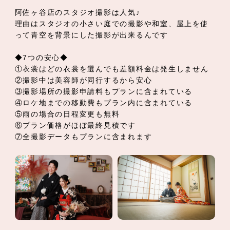
阿佐ヶ谷店のスタジオ撮影は人気♪
理由はスタジオの小さい庭での撮影や和室、屋上を使
って青空を背景にした撮影が出来るんです
◆7つの安心◆
①衣裳はどの衣裳を選んでも差額料金は発生しません
②撮影中は美容師が同行するから安心
③撮影場所の撮影申請料もプランに含まれている
④ロケ地までの移動費もプラン内に含まれている
⑤雨の場合の日程変更も無料
⑥プラン価格がほぼ最終見積です
⑦全撮影データもプランに含まれます