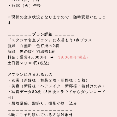
・9/30（火）午後
※現状の空き状況となりますので、随時変動いたしま
す
＿＿＿＿＿＿プラン詳細 ＿＿＿＿＿
『スタジオ壱点プラン』に衣裳もう1点プラス
新婦 白無垢・色打掛の2着
新郎 黒の紋付羽織袴1着
料金：通常45,000円 ➡
39,000円(税込)
土日祝50,000円(税込)
📍プランに含まれるもの
・衣裳（新婦様：和装２着・新郎様：１着）
・美容（新婦様：ヘアメイク・新郎様：着付けのみ）
・写真データ80枚（3日後クラウドからダウンロード
可）
・肌着足袋、髪飾り、撮影小物 込み
＿＿＿＿＿＿＿＿＿＿＿＿＿＿＿＿
⚠️既にご予約頂いている方は対象外