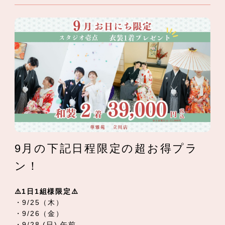
9月の下記日程限定の超お得プラ
ン！
⚠️1日1組様限定⚠️
・9/25（木）
・9/26（金）
・9/28 (日) 午前