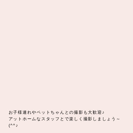
お子様連れやペットちゃんとの撮影も大歓迎♪
アットホームなスタッフとで楽しく撮影しましょう～
(^^♪
皆様からのお問合せ、心よりお待ちしております♡
☏：029-257-1067